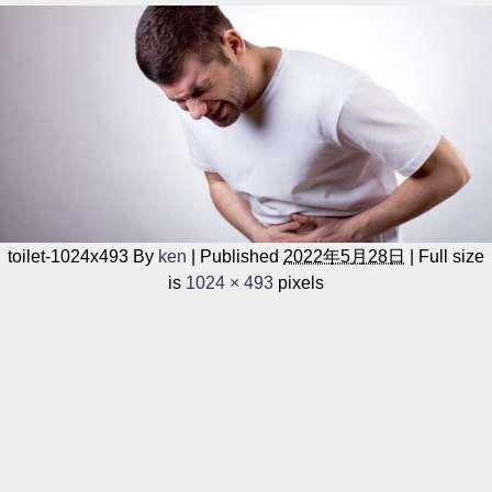
toilet-1024x493
By
ken
|
Published
2022年5月28日
|
Full size
is
1024 × 493
pixels