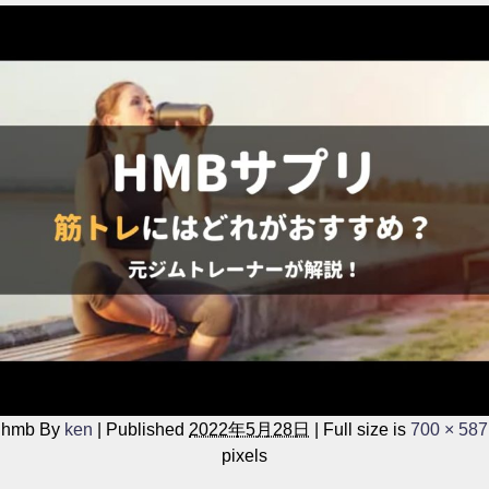
hmb
By
ken
|
Published
2022年5月28日
|
Full size is
700 × 587
pixels