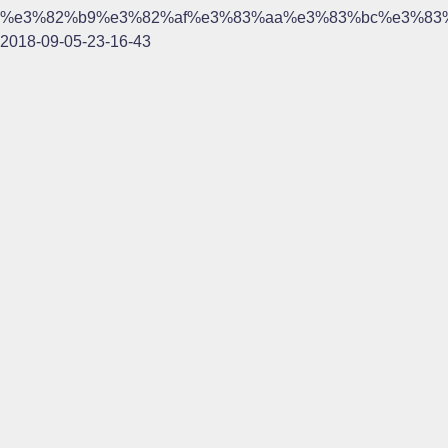
%e3%82%b9%e3%82%af%e3%83%aa%e3%83%bc%e3%83
2018-09-05-23-16-43