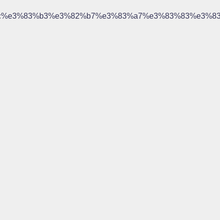
e3%83%b3%e3%82%b7%e3%83%a7%e3%83%83%e3%83%88-