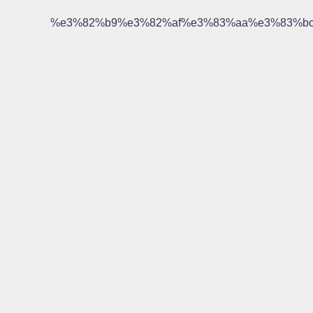
%e3%82%b9%e3%82%af%e3%83%aa%e3%83%bc%