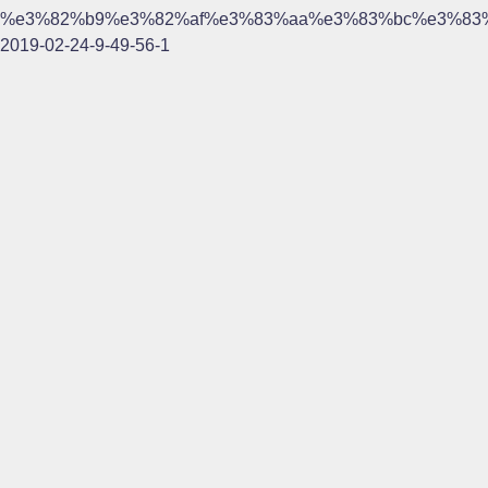
%e3%82%b9%e3%82%af%e3%83%aa%e3%83%bc%e3%83
2019-02-24-9-49-56-1