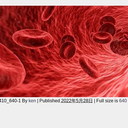
410_640-1
By
ken
|
Published
2022年5月28日
|
Full size is
640