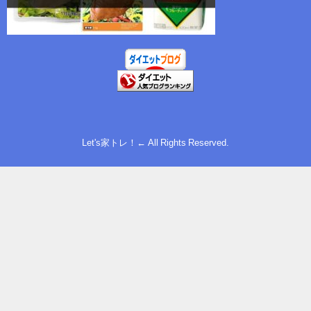
Let's家トレ！← All Rights Reserved.