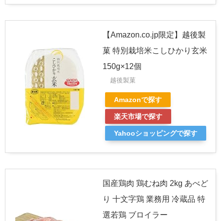
【Amazon.co.jp限定】越後製
菓 特別栽培米こしひかり玄米
150g×12個
越後製菓
Amazonで探す
楽天市場で探す
Yahooショッピングで探す
国産鶏肉 鶏むね肉 2kg あべど
り 十文字鶏 業務用 冷蔵品 特
選若鶏 ブロイラー